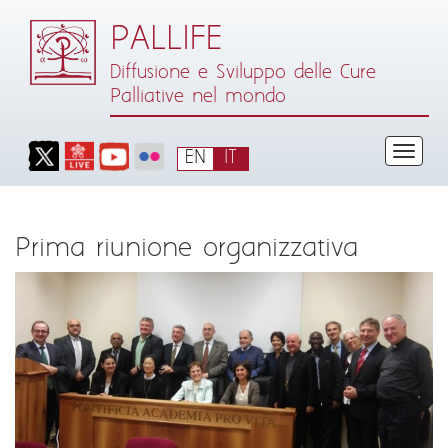
PALLIFE
Diffusione e Sviluppo delle Cure
Palliative nel mondo
EN
IT
< Torna a Pallife
Prima riunione organizzativa