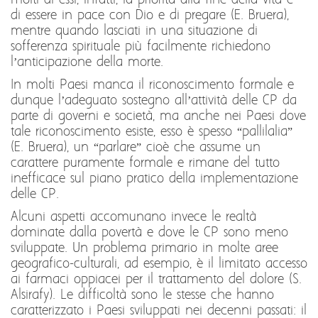
molti di essi, infatti, la priorità alla fine della vita è
di essere in pace con Dio e di pregare (E. Bruera),
mentre quando lasciati in una situazione di
sofferenza spirituale più facilmente richiedono
l’anticipazione della morte.
In molti Paesi manca il riconoscimento formale e
dunque l’adeguato sostegno all’attività delle CP da
parte di governi e società, ma anche nei Paesi dove
tale riconoscimento esiste, esso è spesso “pallilalia”
(E. Bruera), un “parlare” cioè che assume un
carattere puramente formale e rimane del tutto
inefficace sul piano pratico della implementazione
delle CP.
Alcuni aspetti accomunano invece le realtà
dominate dalla povertà e dove le CP sono meno
sviluppate. Un problema primario in molte aree
geografico-culturali, ad esempio, è il limitato accesso
ai farmaci oppiacei per il trattamento del dolore (S.
Alsirafy). Le difficoltà sono le stesse che hanno
caratterizzato i Paesi sviluppati nei decenni passati: il