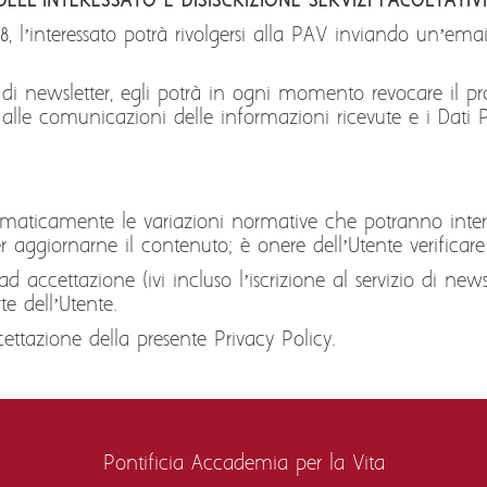
 DELL’INTERESSATO E DISISCRIZIONE SERVIZI FACOLTATIV
to 8, l’interessato potrà rivolgersi alla PAV inviando un’ema
zio di newsletter, egli potrà in ogni momento revocare il 
e alle comunicazioni delle informazioni ricevute e i Dati 
omaticamente le variazioni normative che potranno interv
er aggiornarne il contenuto; è onere dell’Utente verifica
d accettazione (ivi incluso l’iscrizione al servizio di news
e dell’Utente.
ettazione della presente Privacy Policy.
Pontificia Accademia per la Vita