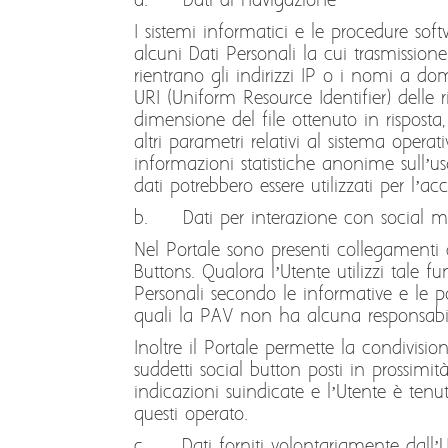
a. Dati di navigazione
I sistemi informatici e le procedure so
alcuni Dati Personali la cui trasmission
rientrano gli indirizzi IP o i nomi a dom
URI (Uniform Resource Identifier) delle ris
dimensione del file ottenuto in risposta,
altri parametri relativi al sistema opera
informazioni statistiche anonime sull’us
dati potrebbero essere utilizzati per l’ac
b. Dati per interazione con social m
Nel Portale sono presenti collegamenti d
Buttons. Qualora l’Utente utilizzi tale f
Personali secondo le informative e le po
quali la PAV non ha alcuna responsabil
Inoltre il Portale permette la condivis
suddetti social button posti in prossim
indicazioni suindicate e l’Utente è tenu
questi operato.
c. Dati forniti volontariamente dall’