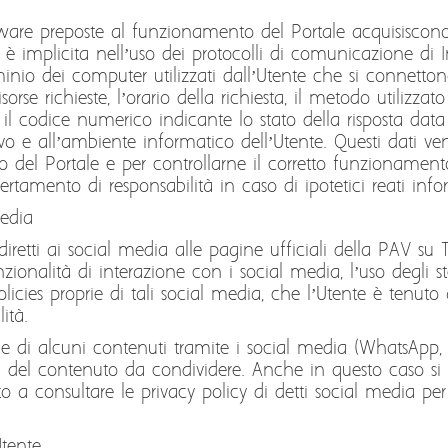
ftware preposte al funzionamento del Portale acquisiscono,
e è implicita nell’uso dei protocolli di comunicazione di I
inio dei computer utilizzati dall’Utente che si connettono
orse richieste, l’orario della richiesta, il metodo utilizzato
 il codice numerico indicante lo stato della risposta data 
tivo e all’ambiente informatico dell’Utente. Questi dati ven
o del Portale e per controllarne il corretto funzionament
certamento di responsabilità in caso di ipotetici reati info
edia
iretti ai social media alle pagine ufficiali della PAV su
unzionalità di interazione con i social media, l’uso degli 
licies proprie di tali social media, che l’Utente è tenuto 
ità.
ione di alcuni contenuti tramite i social media (WhatsApp
ità del contenuto da condividere. Anche in questo caso s
to a consultare le privacy policy di detti social media per
Utente