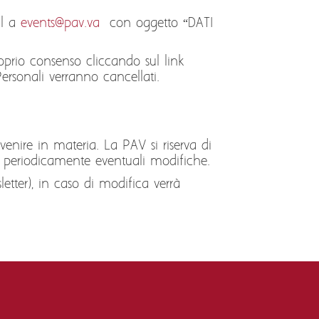
I
il a
events@pav.va
con oggetto “DATI
proprio consenso cliccando sul link
Personali verranno cancellati.
enire in materia. La PAV si riserva di
re periodicamente eventuali modifiche.
letter), in caso di modifica verrà