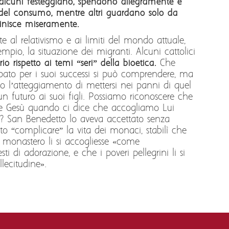
 alcuni festeggiano, spendono allegramente e
à del consumo, mentre altri guardano solo da
 finisce miseramente.
nte al relativismo e ai limiti del mondo attuale,
pio, la situazione dei migranti. Alcuni cattolici
 rispetto ai temi “seri” della bioetica.
Che
upato per i suoi successi si può comprendere, ma
lo l’atteggiamento di mettersi nei panni di quel
 un futuro ai suoi figli. Possiamo riconoscere che
de Gesù quando ci dice che accogliamo Lui
)? San Benedetto lo aveva accettato senza
to “complicare” la vita dei monaci, stabilì che
 al monastero li si accogliesse «come
ti di adorazione, e che i poveri pellegrini li si
lecitudine».