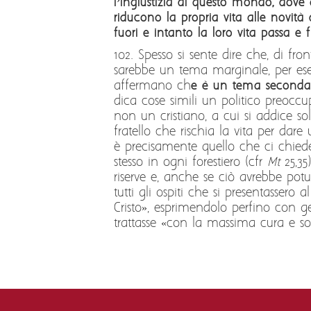
l’ingiustizia di questo mondo, dove
riducono la propria vita alle novit
fuori e intanto la loro vita passa e
102. Spesso si sente dire che, di fro
sarebbe un tema marginale, per esem
affermano ch
e è un tema secondario
dica cose simili un politico preocc
non un cristiano, a cui si addice so
fratello che rischia la vita per dare
è precisamente quello che ci chie
stesso in ogni forestiero (cfr
Mt
25,35
riserve e, anche se ciò avrebbe potu
tutti gli ospiti che si presentassero
Cristo», esprimendolo perfino con ges
trattasse «con la massima cura e sol