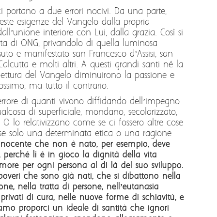
ci portano a due errori nocivi. Da una parte,
ueste esigenze del Vangelo dalla propria
all’unione interiore con Lui, dalla grazia. Così si
orta di ONG, privandolo di quella luminosa
suto e manifestato san Francesco d’Assisi, san
alcutta e molti altri. A questi grandi santi né la
 lettura del Vangelo diminuirono la passione e
rossimo, ma tutto il contrario.
errore di quanti vivono diffidando dell’impegno
ualcosa di superficiale, mondano, secolarizzato,
 O lo relativizzano come se ci fossero altre cose
sse solo una determinata etica o una ragione
innocente che non è nato, per esempio, deve
 perché lì è in gioco la dignità della vita
more per ogni persona al di là del suo sviluppo.
overi che sono già nati, che si dibattono nella
one, nella tratta di persone, nell’eutanasia
privati di cura, nelle nuove forme di schiavitù, e
amo proporci un ideale di santità che ignori