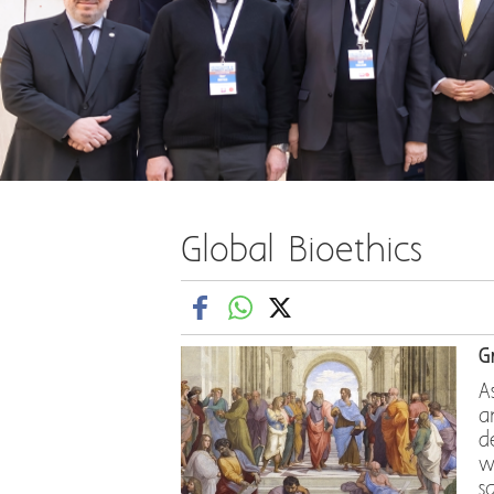
Global Bioethics
G
A
a
d
w
s