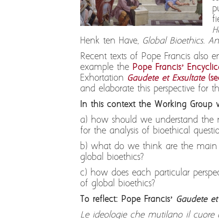
p
f
H
Henk ten Have,
Global Bioethics. An
Recent texts of Pope Francis also e
example the
Pope Francis’ Encyclic
Exhortation
Gaudete et Exsultate
(se
and elaborate this perspective for t
In this context the Working Group wi
a) how should we understand the n
for the analysis of bioethical questi
b) what do we think are the main to
global bioethics?
c) how does each particular perspect
of global bioethics?
To reflect: Pope Francis’
Gaudete et 
Le ideologie che mutilano il cuore