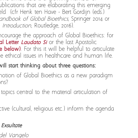
ublications that are elaborating this emerging
ield (cfr Henk ten Have - Bert Gordijn (eds.)
andbook of Global Bioethics
, Springer 2014 or
 Introduction
, Routledge, 2016).
ncourage the approach of Global Bioethics: for
al Letter
Laudato Si
or the last Apostolic
e below)
. For this it will be helpful to articulate
he ethical issues in healthcare and human life.
ll start thinking about three questions:
otion of Global Bioethics as a new paradigm
ons?
pics central to the material articulation of
ive (cultural, religious etc.) inform the agenda
Exsultate
 del Vangelo