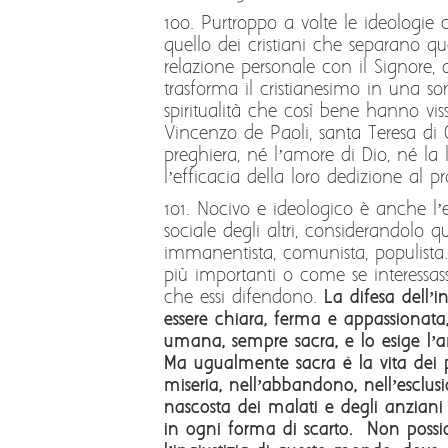
100. Purtroppo a volte le ideologie 
quello dei cristiani che separano q
relazione personale con il Signore, d
trasforma il cristianesimo in una s
spiritualità che così bene hanno vis
Vincenzo de Paoli, santa Teresa di C
preghiera, né l’amore di Dio, né la
l’efficacia della loro dedizione al p
101. Nocivo e ideologico è anche l’
sociale degli altri, considerandolo q
immanentista, comunista, populista.
più importanti o come se interessa
che essi difendono.
La difesa dell’
essere chiara, ferma e appassionata,
umana, sempre sacra, e lo esige l’a
Ma ugualmente sacra è la vita dei p
miseria, nell’abbandono, nell’esclusi
nascosta dei malati e degli anziani 
in ogni forma di scarto. Non possi