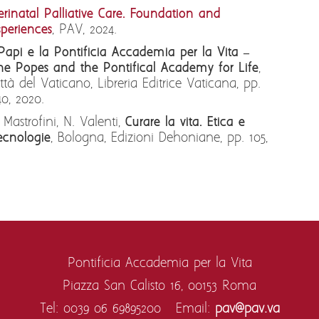
erinatal Palliative Care. Foundation and
speriences
, PAV, 2024.
 Papi e la Pontificia Accademia per la Vita –
he Popes and the Pontifical Academy for Life
,
ittà del Vaticano, Libreria Editrice Vaticana, pp.
40, 2020.
. Mastrofini, N. Valenti,
Curare la vita. Etica e
ecnologie
, Bologna, Edizioni Dehoniane, pp. 105,
Pontificia Accademia per la Vita
Piazza San Calisto 16,
00153 Roma
Tel: 0039 06 69895200 Email:
pav@pav.va