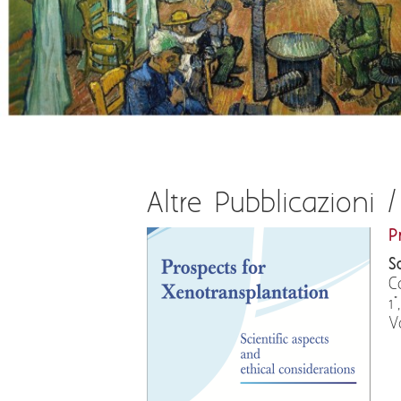
Altre Pubblicazioni 
P
S
C
1
V