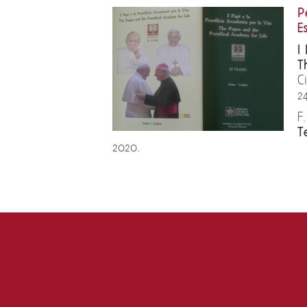
P
E
I
T
C
2
F
T
2020.