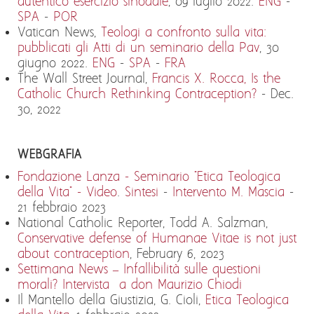
autentico esercizio sinodale
, 09 luglio 2022.
ENG
-
SPA
-
POR
Vatican News,
Teologi a confronto sulla vita:
pubblicati gli Atti di un seminario della Pav
, 30
giugno 2022.
ENG
-
SPA
-
FRA
The Wall Street Journal,
Francis X. Rocca, Is the
Catholic Church Rethinking Contraception?
- Dec.
30, 2022
WEBGRAFIA
Fondazione Lanza - Seminario "Etica Teologica
della Vita" - Video
.
Sintesi
-
Intervento M. Mascia
-
21 febbraio 2023
National Catholic Reporter, Todd A. Salzman,
Conservative defense of Humanae Vitae is not just
about contraception
, February 6, 2023
Settimana News – Infallibilità sulle questioni
morali? Intervista a don Maurizio Chiodi
Il Mantello della Giustizia, G. Cioli,
Etica Teologica