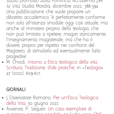
studio promosso dalla Pontificia Accademia per
la Vita
, Studia Moralia, dicembre 2022, 388-394.
Una pubblicazione che vuole proporre un
dibattito accademico "è perfettamente conforme
non solo all’istanza sinodale oggi così attuale, ma
anche al ministero proprio della teologia, che
non può limitarsi a ripetere, magari stancamente,
l’insegnamento magisteriale, ma che ha il
dovere, proprio per rispetto nei confronti del
Magistero, di stimolarlo ed eventualmente farlo
progredire".
M. Chiodi,
Intorno a
Etica teologica della vita.
Scrittura, Tradizione, sfide pratiche
, in «
Teologia
»
47 (2022), 609-617.
GIORNALI
L'Osservatore Romano,
Per un’Etica Teologica
della Vita
, 30 giugno 2022
Avvenire, P. Sequeri:
Un caso esemplare di