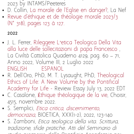
2023 by INTAMS/Peeteres
D. Collin,
La morale de l'Eglise en danger?
, La Nef
Revue d'éthique et de théologie morale 2023/3
(N° 318), pages 123 à 127.
2022
J. L. Ferrer,
Rileggere L’etica Teologica Della Vita
alla luce delle sollecitazioni di papa Francesco
,
La Civiltà Cattolica Quaderno 4129, pag. 60 – 71,
Anno 2022, Volume III, 2 Luglio 2022
ENGLISH
ESPANOL
R. Dell'Oro, PhD, M. T. Lysaught, PhD,
Theological
Ethics of Life: A New Volume by the Pontifical
Academy for Life -
Review Essay July 13, 2022 EDT
C. Casalone,
Éthique théologique de la vie
, Choisir,
4515, novembre 2022.
S. Semplici,
Etica critica, discernimento,
democrazia
,
BIOETICA, XXX(1-2), 2022, 123-140
S. Zamboni,
Etica teologica della vita. Scrittura,
tradizione, sfide pratiche. Atti del Seminario di