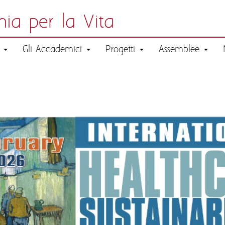
ia per la Vita
a
Gli Accademici
Progetti
Assemblee