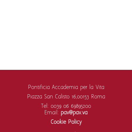
Pontificia Accademia per la Vita
Piazza San Calisto 16,
00153 Roma
Tel: 0039 06 69895200
Email:
pav@pav.va
Cookie Policy