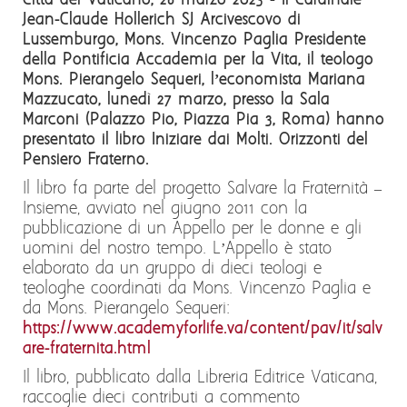
Città del Vaticano, 28 marzo 2023 - Il Cardinale
Jean-Claude Hollerich SJ Arcivescovo di
Lussemburgo, Mons. Vincenzo Paglia Presidente
della Pontificia Accademia per la Vita, il teologo
Mons. Pierangelo Sequeri, l’economista Mariana
Mazzucato, lunedì 27 marzo, presso la Sala
Marconi (Palazzo Pio, Piazza Pia 3, Roma) hanno
presentato il libro Iniziare dai Molti. Orizzonti del
Pensiero Fraterno.
Il libro fa parte del progetto Salvare la Fraternità –
Insieme, avviato nel giugno 2011 con la
pubblicazione di un Appello per le donne e gli
uomini del nostro tempo. L’Appello è stato
elaborato da un gruppo di dieci teologi e
teologhe coordinati da Mons. Vincenzo Paglia e
da Mons. Pierangelo Sequeri:
https://www.academyforlife.va/content/pav/it/salv
are-fraternita.html
Il libro, pubblicato dalla Libreria Editrice Vaticana,
raccoglie dieci contributi a commento