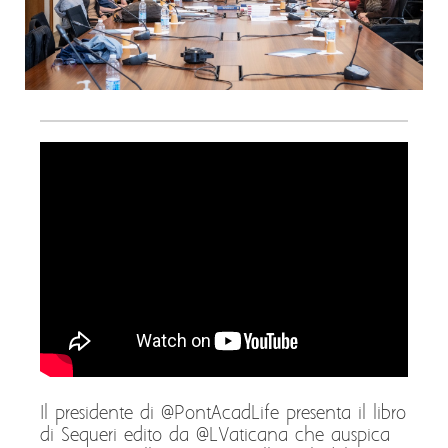
Il presidente di @PontAcadLife presenta il libro
di Sequeri edito da @LVaticana che auspica