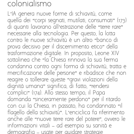
colonialismo
L’IA genera nuove forme di schiavitù, come
quella dei “corpi segnati, mutilati, consumati” (173)
di quanti lavorano all’estrazione delle “terre rare”
necessarie alla tecnologia. Per questo, la lotta
contro le nuove schiavitù è un altro “banco di
prova decisivo per il discernimento etico” della
trasformazione digitale. In proposito, Leone XIV
sottolinea che “la Chiesa rinnova la sua ferma
condanna contro ogni forma di schiavitù, tratta e
mercificazione delle persone” e ribadisce che non
reagire o tollerare queste “gravi violazioni della
dignità umana” significa, di fatto, “rendersi
complici” (174). Allo stesso tempo, il Papa
domanda “sinceramente perdono” per il ritardo
con cui la Chiesa, in passato, ha condannato “il
flagello della schiavitù”. L’enciclica fa riferimento
anche alle “nuove terre rare del potere”, ovvero le
informazioni vitali – ad esempio su sanità e
demografia – usate per guidare strategie