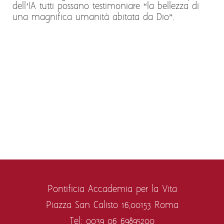
dell’IA tutti possano testimoniare “la bellezza di
una magnifica umanità abitata da Dio”.
Pontificia Accademia per la Vita
Piazza San Calisto 16,
00153 Roma
Tel: 0039 06 69895200