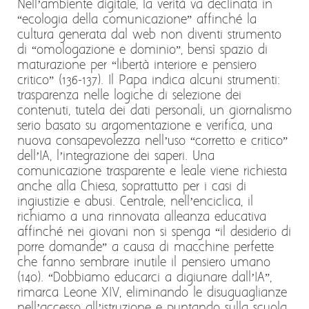
Nell’ambiente digitale, la verità va declinata in
“ecologia della comunicazione” affinché la
cultura generata dal web non diventi strumento
di “omologazione e dominio”, bensì spazio di
maturazione per “libertà interiore e pensiero
critico” (136-137). Il Papa indica alcuni strumenti:
trasparenza nelle logiche di selezione dei
contenuti, tutela dei dati personali, un giornalismo
serio basato su argomentazione e verifica, una
nuova consapevolezza nell’uso “corretto e critico”
dell’IA, l’integrazione dei saperi. Una
comunicazione trasparente e leale viene richiesta
anche alla Chiesa, soprattutto per i casi di
ingiustizie e abusi. Centrale, nell’enciclica, il
richiamo a una rinnovata alleanza educativa
affinché nei giovani non si spenga “il desiderio di
porre domande” a causa di macchine perfette
che fanno sembrare inutile il pensiero umano
(140). “Dobbiamo educarci a digiunare dall’IA”,
rimarca Leone XIV, eliminando le disuguaglianze
nell’accesso all’istruzione e puntando sulla scuola