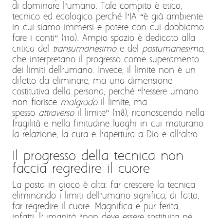
di dominare l’umano. Tale compito è etico,
tecnico ed ecologico perché l’IA “è già ambiente
in cui siamo immersi e potere con cui dobbiamo
fare i conti” (110). Ampio spazio è dedicato alla
critica del
transumanesimo
e del
postumanesimo
,
che interpretano il progresso come superamento
dei limiti dell’umano. Invece, il limite non è un
difetto da eliminare, ma una dimensione
costitutiva della persona, perché “l’essere umano
non fiorisce
malgrado
il limite, ma
spesso
attraverso
il limite” (118), riconoscendo nella
fragilità e nella finitudine luoghi in cui maturano
la relazione, la cura e l’apertura a Dio e all’altro.
Il progresso della tecnica non
faccia regredire il cuore
La posta in gioco è alta: far crescere la tecnica
eliminando i limiti dell’umano significa, di fatto,
far regredire il cuore. Magnifica e pur ferita,
infatti, l’umanità “non deve essere sostituita né