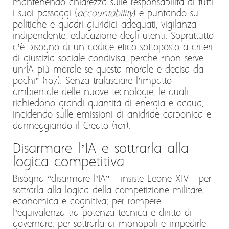
mantenendo chiarezza sulle responsabilità di tutti
i suoi passaggi (
accountability
) e puntando su
politiche e quadri giuridici adeguati, vigilanza
indipendente, educazione degli utenti. Soprattutto
c’è bisogno di un codice etico sottoposto a criteri
di giustizia sociale condivisa, perché “non serve
un’IA più morale se questa morale è decisa da
pochi” (107). Senza tralasciare l’impatto
ambientale delle nuove tecnologie, le quali
richiedono grandi quantità di energia e acqua,
incidendo sulle emissioni di anidride carbonica e
danneggiando il Creato (101).
Disarmare l’IA e sottrarla alla
logica competitiva
Bisogna “disarmare l’IA” – insiste Leone XIV - per
sottrarla alla logica della competizione militare,
economica e cognitiva; per rompere
l’equivalenza tra potenza tecnica e diritto di
governare; per sottrarla ai monopoli e impedirle