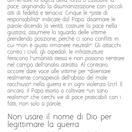
alimentare la logica della forza o custodire la
pace, arginando la disumanizzazione con piccoli
atti di fedeltà e tenacia. Cinque le “piste di
responsabilità” indicate dal Papa: disarmare le
parole dicendo la verità; costruire la pace nella
giustizia; assumere lo sguardo delle vittime
prendendo posizione, perché ci sono conflitti in
cui “non è giusto rimanere neutrali”. Gli attacchi
contro i civili, gli ospedali, le infrastrutture
feriscono l’umanità stessa e non possono rientrare
nel campo dell’analisi astratta. Al contrario,
occorre dare voce alle vittime per “diventare
realmente consapevoli dell’abisso del male
racchiuso” nella guerra e in ogni violenza (217). E
ancora: il Papa esorta a coltivare “un sano
realismo” che cerchi vie di pace praticabili con i
fatti, non solo a parole.
Non usare il nome di Dio per
legittimare la guerra