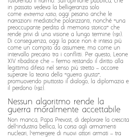
favorendo il riarmo. Sull’opinione pubblica, che
in passato vedeva la belligeranza solo
come
extrema ratio
, oggi pesano anche le
narrazioni mediatiche polarizzanti, nonché “una
preoccupante perdita di memoria storica” che
rende privi di una visione a lungo termine (191).
Di conseguenza, oggi la pace non è intesa più
come un compito da assumere, ma come un
intervallo precario tra i conflitti. Per questo, Leone
XIV ribadisce che – fermo restando il diritto alla
legittima difesa nel senso più stretto – occorre
superare la teoria della “guerra giusta”,
promuovendo piuttosto il dialogo, la diplomazia e
il perdono (192).
Nessun algoritmo rende la
guerra moralmente accettabile
Non manca, Papa Prevost, di deplorare la crescita
dell’industria bellica, la corsa agli armamenti
nucleari, l’emergere di nuovi attori armati – tra