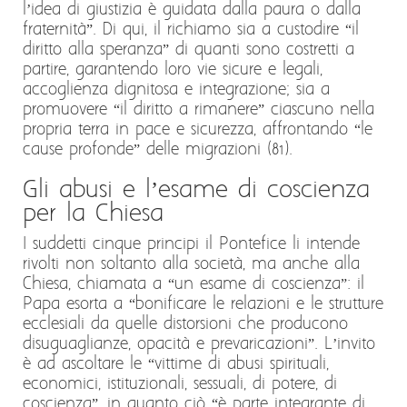
l’idea di giustizia è guidata dalla paura o dalla
fraternità”. Di qui, il richiamo sia a custodire “il
diritto alla speranza” di quanti sono costretti a
partire, garantendo loro vie sicure e legali,
accoglienza dignitosa e integrazione; sia a
promuovere “il diritto a rimanere” ciascuno nella
propria terra in pace e sicurezza, affrontando “le
cause profonde” delle migrazioni (81).
Gli abusi e l’esame di coscienza
per la Chiesa
I suddetti cinque principi il Pontefice li intende
rivolti non soltanto alla società, ma anche alla
Chiesa, chiamata a “un esame di coscienza”: il
Papa esorta a “bonificare le relazioni e le strutture
ecclesiali da quelle distorsioni che producono
disuguaglianze, opacità e prevaricazioni”. L’invito
è ad ascoltare le “vittime di abusi spirituali,
economici, istituzionali, sessuali, di potere, di
coscienza”, in quanto ciò “è parte integrante di