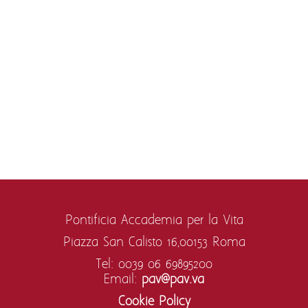
Pontificia Accademia per la Vita
Piazza San Calisto 16,
00153 Roma
Tel: 0039 06 69895200
Email:
pav@pav.va
Cookie Policy