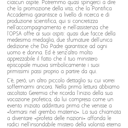
ciascun ospite. Potremmo quasi spingerci a dire
che la promozione della vita, che la Pontifica
Accademia garantisce a livello di ricerca e di
produzione scientifica, qui si concretizza
nell'accompagnamento e nell'assistenza che
l'OPSA offre ai suoi ospiti: quasi due facce della
medesima medaglia, due sfumature dell'unica
dedizione che Dio Padre garantisce ad ogni
uomo e donna. Ed è senz'altro molto
apprezzabile il fatto che il tuo ministero
episcopale muova simbolicamente i suoi
primissimi passi proprio a partire da qui.
C'è, però, un altro piccolo dettaglio su cui vorrei
soffermarmi ancora. Nella prima lettura abbiamo
ascoltato Geremia che ricorda l'inizio della sua
vocazione profetica, da lui compresa come un
evento iniziato addirittura prima che venisse a
«formarsi nel grembo materno». La sua chiamata
a diventare «profeta delle nazioni» affonda le
radici nell'insondabile mistero della volontà eterna