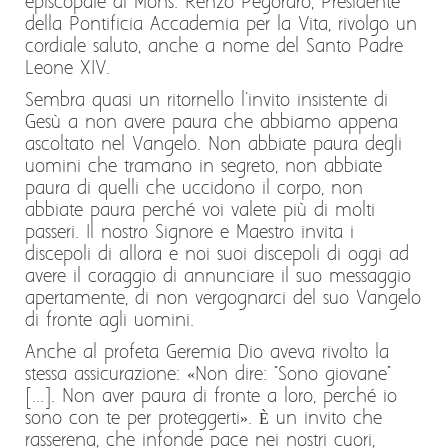
episcopale di Mons. Renzo Pegoraro, Presidente
della Pontificia Accademia per la Vita, rivolgo un
cordiale saluto, anche a nome del Santo Padre
Leone XIV.
Sembra quasi un ritornello l'invito insistente di
Gesù a non avere paura che abbiamo appena
ascoltato nel Vangelo. Non abbiate paura degli
uomini che tramano in segreto, non abbiate
paura di quelli che uccidono il corpo, non
abbiate paura perché voi valete più di molti
passeri. Il nostro Signore e Maestro invita i
discepoli di allora e noi suoi discepoli di oggi ad
avere il coraggio di annunciare il suo messaggio
apertamente, di non vergognarci del suo Vangelo
di fronte agli uomini.
Anche al profeta Geremia Dio aveva rivolto la
stessa assicurazione: «Non dire: "Sono giovane"
[...]. Non aver paura di fronte a loro, perché io
sono con te per proteggerti». È un invito che
rasserena, che infonde pace nei nostri cuori,