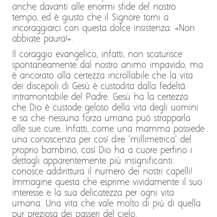
anche davanti alle enormi sfide del nostro
tempo, ed è giusto che il Signore torni a
incoraggiarci con questa dolce insistenza: «Non
abbiate paura!».
Il coraggio evangelico, infatti, non scaturisce
spontaneamente dal nostro animo impavido, ma
è ancorato alla certezza incrollabile che la vita
dei discepoli di Gesù è custodita dalla fedeltà
intramontabile del Padre. Gesù ha la certezza
che Dio è custode geloso della vita degli uomini
e sa che nessuna forza umana può strapparla
alle sue cure. Infatti, come una mamma possiede
una conoscenza per così dire "millimetrica" del
proprio bambino, così Dio ha a cuore perfino i
dettagli apparentemente più insignificanti:
conosce addirittura il numero dei nostri capelli!
Immagine questa che esprime vividamente il suo
interesse e la sua delicatezza per ogni vita
umana. Una vita che vale molto di più di quella
pur preziosa dei passeri del cielo.