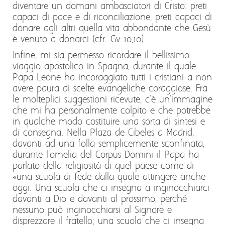
diventare un domani ambasciatori di Cristo: preti
capaci di pace e di riconciliazione, preti capaci di
donare agli altri quella vita abbondante che Gesù
è venuto a donarci (cfr. Gv 10,10).
Infine, mi sia permesso ricordare il bellissimo
viaggio apostolico in Spagna, durante il quale
Papa Leone ha incoraggiato tutti i cristiani a non
avere paura di scelte evangeliche coraggiose. Fra
le molteplici suggestioni ricevute, c'è un'immagine
che mi ha personalmente colpito e che potrebbe
in qualche modo costituire una sorta di sintesi e
di consegna. Nella Plaza de Cibeles a Madrid,
davanti ad una folla semplicemente sconfinata,
durante l'omelia del Corpus Domini il Papa ha
parlato della religiosità di quel paese come di
«una scuola di fede dalla quale attingere anche
oggi. Una scuola che ci insegna a inginocchiarci
davanti a Dio e davanti al prossimo, perché
nessuno può inginocchiarsi al Signore e
disprezzare il fratello; una scuola che ci insegna